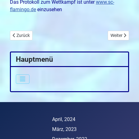
Das Protokoll zum Wettkampf ist unter
www.sc-
flamingo.de
einzusehen
Vorheriger Beitrag: Flamingos wandern bei den Offenen Sächsisc
Nächster Beitr
Zurück
Weiter
Hauptmenü
April, 2024
März, 2023